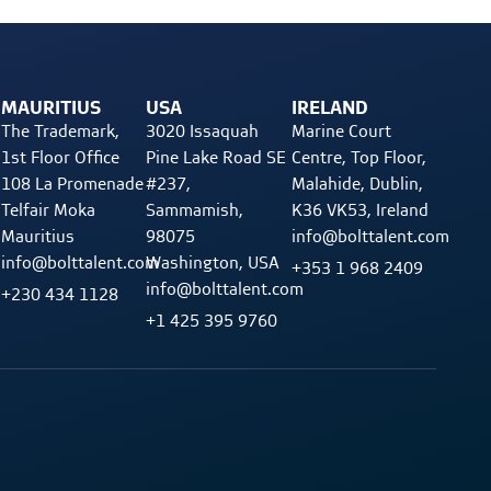
MAURITIUS
USA
IRELAND
The Trademark,
3020 Issaquah
Marine Court
1st Floor Office
Pine Lake Road SE
Centre, Top Floor,
108 La Promenade
#237,
Malahide, Dublin,
Telfair Moka
Sammamish,
K36 VK53, Ireland
Mauritius
98075
info@bolttalent.com
info@bolttalent.com
Washington, USA
+353 1 968 2409
info@bolttalent.com
+230 434 1128
+1 425 395 9760