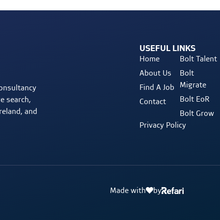
USEFUL LINKS
Home
Bolt Talent
About Us
Bolt
Migrate
Find A Job
consultancy
Bolt EoR
ve search,
Contact
reland, and
Bolt Grow
Privacy Policy
Made with
by